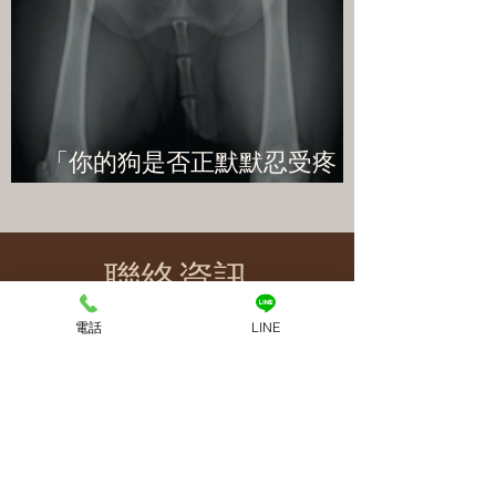
「你的狗是否正默默忍受疼
痛？揭開犬髖關節發育不良的
真相，拯救牠的活動力！」
​聯絡資訊
電話
LINE
​地址
桃園市中壢區民權路320號
電話
03 - 4010080